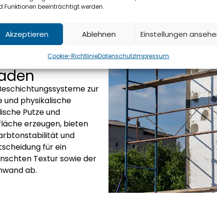
 Funktionen beeinträchtigt werden.
Akzeptieren
Ablehnen
Einstellungen anseh
moderne und
Cookie-Richtlinie
Datenschutz
Impressum
saden
Beschichtungssysteme zur
e und physikalische
ische Putze und
fläche erzeugen, bieten
rbtonstabilität und
scheidung für ein
nschten Textur sowie der
nwand ab.