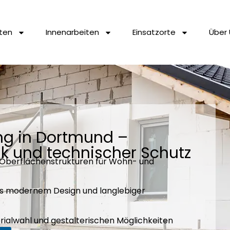
ten
Innenarbeiten
Einsatzorte
Über 
ng in Dortmund –
tik und technischer Schutz
d Oberflächenstrukturen für Wohn- und
s modernem Design und langlebiger
ialwahl und gestalterischen Möglichkeiten