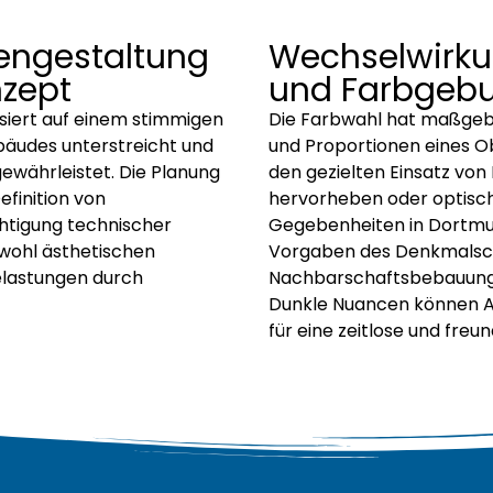
dengestaltung
Wechselwirku
nzept
und Farbgeb
siert auf einem stimmigen
Die Farbwahl hat maßgebl
bäudes unterstreicht und
und Proportionen eines 
gewährleistet. Die Planung
den gezielten Einsatz von
efinition von
hervorheben oder optisc
htigung technischer
Gegebenheiten in Dortmun
sowohl ästhetischen
Vorgaben des Denkmalsch
elastungen durch
Nachbarschaftsbebauung i
Dunkle Nuancen können Ak
für eine zeitlose und freu