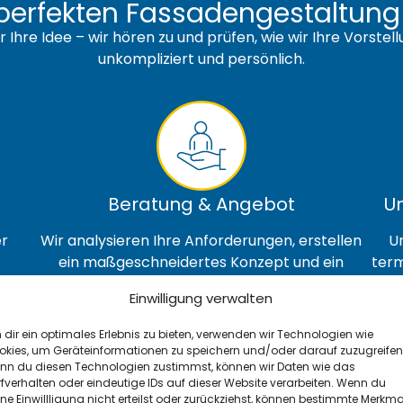
perfekten Fassadengestaltung i
r Ihre Idee – wir hören zu und prüfen, wie wir Ihre Vorst
unkompliziert und persönlich.
Beratung & Angebot
U
er
Wir analysieren Ihre Anforderungen, erstellen
U
ein maßgeschneidertes Konzept und ein
term
transparentes Angebot.
Einwilligung verwalten
dir ein optimales Erlebnis zu bieten, verwenden wir Technologien wie
okies, um Geräteinformationen zu speichern und/oder darauf zuzugreifen
nn du diesen Technologien zustimmst, können wir Daten wie das
fverhalten oder eindeutige IDs auf dieser Website verarbeiten. Wenn du
ne Einwillligung nicht erteilst oder zurückziehst, können bestimmte Merkma