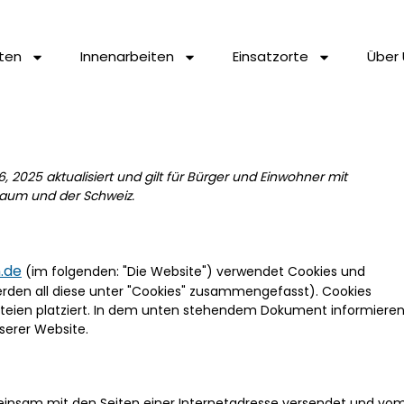
ten
Innenarbeiten
Einsatzorte
Über 
, 2025 aktualisiert und gilt für Bürger und Einwohner mit
raum und der Schweiz.
.de
(im folgenden: "Die Website") verwendet Cookies und
erden all diese unter "Cookies" zusammengefasst). Cookies
teien platziert. In dem unten stehendem Dokument informiere
serer Website.
emeinsam mit den Seiten einer Internetadresse versendet und vo