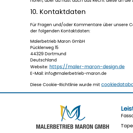
hören, aber du hast auch das Recht diese an die
10. Kontaktdaten
Für Fragen und/oder Kommentare über unsere Cook
der folgenden Kontaktdaten:
Malerbetrieb Maron GmbH
Pücklerweg 15
44329 Dortmund
Deutschland
https://maler-maron-design.de
Website:
E-Mail:
info@
malerbetrieb-maron.de
cookiedataba
Diese Cookie-Richtlinie wurde mit
Lei
Fass
Tape